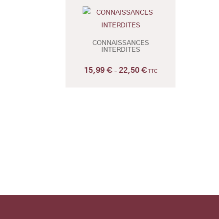
CONNAISSANCES
INTERDITES
15,99
€
22,50
€
Plage
–
TTC
de
prix :
15,99 €
à
22,50 €