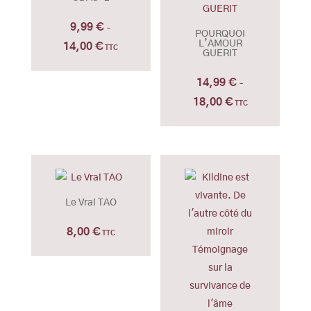
9,99
€
–
POURQUOI
L’AMOUR
14,00
€
Plage
TTC
GUERIT
de
14,99
€
prix :
–
9,99 €
18,00
€
Plage
TTC
à
de
14,00 €
prix :
14,99 €
à
18,00 €
Le Vrai TAO
8,00
€
TTC