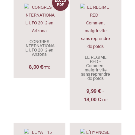
CONGRES
INTERNATIONA
L UFO 2012 en
Arizona
LE REGIME
RED –
Comment
8,00
€
TTC
maigrir vite
sans reprendre
de poids
9,99
€
–
13,00
€
Plage
TTC
de
prix :
9,99 €
à