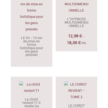
13,00 €
L’HYPNOSE
MULTIDIMENSI
ONNELLE
12,99
€
–
LE YA – 15 mn
de mise en
18,00
€
Plage
TTC
forme
holistique pour
de
les gens
pressés
prix :
12,99 €
à
18,00 €
Le christ
revient T1 Il
LE CHRIST
révèle Sa