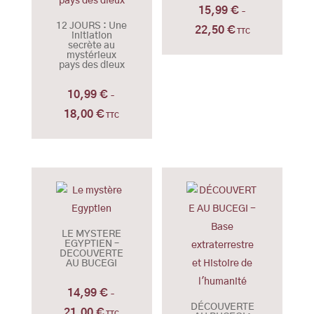
15,99
€
–
12 JOURS : Une
22,50
€
Plage
TTC
initiation
secrète au
de
mystérieux
pays des dieux
prix :
15,99 €
10,99
€
–
à
18,00
€
Plage
TTC
22,50 €
de
prix :
10,99 €
à
18,00 €
LE MYSTERE
EGYPTIEN –
DECOUVERTE
AU BUCEGI
14,99
€
–
DÉCOUVERTE
21,00
€
Plage
TTC