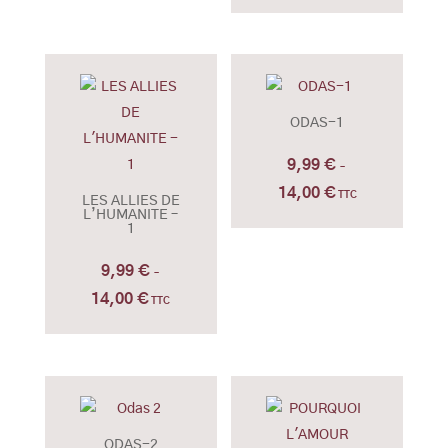
à
de
16,00 €
prix :
14,99 €
à
23,00 €
ODAS-1
9,99
€
–
14,00
€
Plage
TTC
LES ALLIES DE
L’HUMANITE –
de
1
prix :
9,99
€
9,99 €
–
14,00
€
à
Plage
TTC
14,00 €
de
prix :
9,99 €
à
14,00 €
ODAS-2