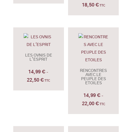
de
18,50
€
Plage
TTC
prix :
de
15,99 €
prix :
à
14,99 €
22,00 €
à
18,50 €
LES OVNIS DE
L’ESPRIT
RENCONTRES
14,99
€
–
AVEC LE
PEUPLE DES
22,50
€
Plage
TTC
ETOILES
de
14,99
€
prix :
–
14,99 €
22,00
€
Plage
TTC
à
de
22,50 €
prix :
14,99 €