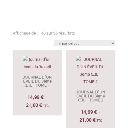
Affichage de 1–40 sur 56 résultats
JOURNAL D’UN
ÉVEIL DU 3ème
ŒIL – TOME 1
JOURNAL D’UN
ÉVEIL DU 3ème
14,99
€
–
ŒIL – TOME 2
21,00
€
Plage
TTC
14,99
€
de
–
21,00
€
prix :
Plage
TTC
14,99 €
de