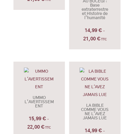
AU BUCEGI :
Base
de
extraterrestre
et Histoire de
prix :
l’humanité
14,99 €
14,99
€
à
–
21,00 €
21,00
€
Plage
TTC
de
prix :
14,99 €
à
21,00 €
UMMO
L’AVERTISSEM
LA BIBLE
ENT
COMME VOUS
NE L’AVEZ
JAMAIS LUE
15,99
€
–
22,00
€
Plage
TTC
14,99
€
–