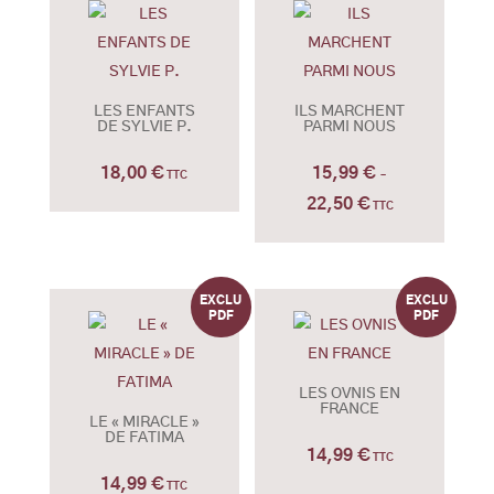
à
22,00 €
LES ENFANTS
ILS MARCHENT
DE SYLVIE P.
PARMI NOUS
18,00
€
15,99
€
TTC
–
22,50
€
Plage
TTC
de
prix :
15,99 €
à
22,50 €
LES OVNIS EN
FRANCE
LE « MIRACLE »
DE FATIMA
14,99
€
TTC
14,99
€
TTC