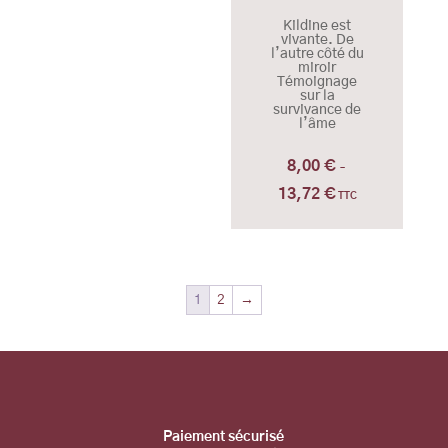
Kildine est
vivante. De
l’autre côté du
miroir
Témoignage
sur la
survivance de
l’âme
8,00
€
–
13,72
€
Plage
TTC
de
prix :
8,00 €
à
1
2
→
13,72 €
Pa
iement sécurisé