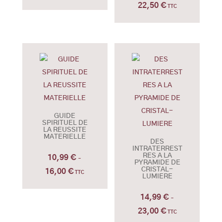
22,50
€
de
Plage
TTC
prix :
de
9,99 €
prix :
à
15,99 €
11,00 €
à
22,50 €
GUIDE
SPIRITUEL DE
LA REUSSITE
MATERIELLE
DES
INTRATERREST
RES A LA
10,99
€
–
PYRAMIDE DE
CRISTAL-
16,00
€
Plage
TTC
LUMIERE
de
14,99
€
prix :
–
10,99 €
23,00
€
Plage
TTC