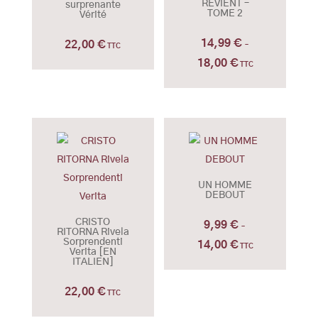
REVIENT –
surprenante
TOME 2
Vérité
14,99
€
22,00
€
–
TTC
18,00
€
Plage
TTC
de
prix :
14,99 €
à
18,00 €
UN HOMME
DEBOUT
CRISTO
9,99
€
–
RITORNA Rivela
Sorprendenti
14,00
€
Plage
TTC
Verita [EN
ITALIEN]
de
prix :
22,00
€
TTC
9,99 €
à