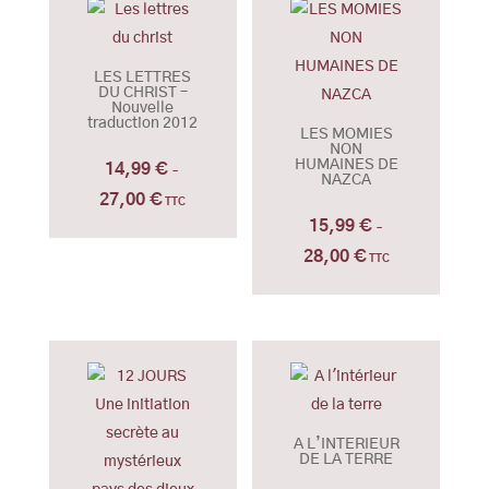
à
25,00 €
LES LETTRES
DU CHRIST –
Nouvelle
traduction 2012
LES MOMIES
NON
HUMAINES DE
14,99
€
–
NAZCA
27,00
€
Plage
TTC
15,99
€
de
–
28,00
€
prix :
Plage
TTC
14,99 €
de
à
prix :
27,00 €
15,99 €
à
28,00 €
A L’INTERIEUR
DE LA TERRE