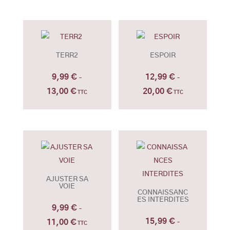
14,00 €
TERR2
ESPOIR
9,99
€
12,99
€
–
–
13,00
€
20,00
€
Plage
Plage
TTC
TTC
de
de
prix :
prix :
9,99 €
12,99 €
à
à
13,00 €
20,00 €
AJUSTER SA
VOIE
CONNAISSANC
ES INTERDITES
9,99
€
–
15,99
€
11,00
€
Plage
–
TTC