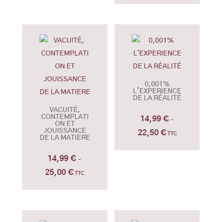
à
prix :
21,00 €
14,99 €
à
21,00 €
0,001%
L’EXPERIENCE
DE LA RÉALITÉ
VACUITÉ,
CONTEMPLATI
14,99
€
–
ON ET
JOUISSANCE
22,50
€
Plage
TTC
DE LA MATIERE
de
14,99
€
prix :
–
25,00
€
14,99 €
Plage
TTC
à
de
22,50 €
prix :
14,99 €