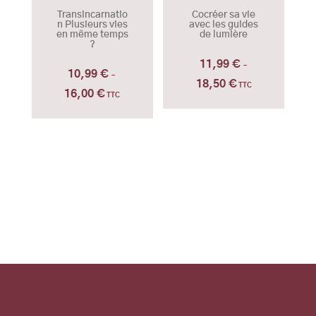
Transincarnatio
Cocréer sa vie
n Plusieurs vies
avec les guides
en même temps
de lumière
?
11,99
€
–
10,99
€
–
18,50
€
Plage
TTC
16,00
€
Plage
TTC
de
de
prix :
prix :
11,99 €
10,99 €
à
à
18,50 €
16,00 €