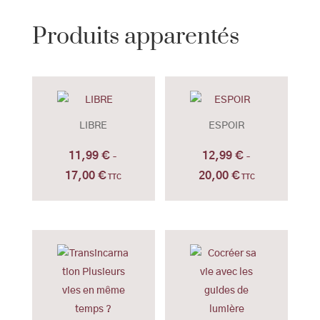
Produits apparentés
LIBRE
ESPOIR
11,99
€
12,99
€
–
–
17,00
€
20,00
€
Plage
Plage
TTC
TTC
de
de
prix :
prix :
11,99 €
12,99 €
à
à
17,00 €
20,00 €